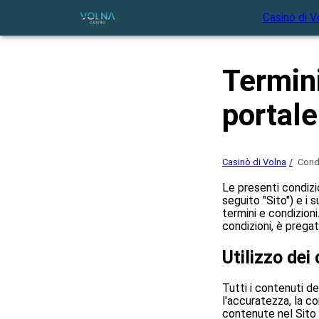
Casinò di V
Termini
portale
Casinò di Volna
Condi
Le presenti condizio
seguito "Sito") e i 
termini e condizioni
condizioni, è pregat
Utilizzo dei
Tutti i contenuti d
l'accuratezza, la co
contenute nel Sito è