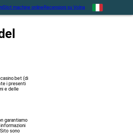
ni
Slot machine online
Recensioni su Volna
del
-casino.bet (di
nte i presenti
ni e delle
Non garantiamo
 informazioni
l Sito sono