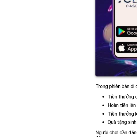
Trong phiên bản di
Tiền thưởng 
Hoàn tiền lên
Tiền thưởng k
Quà tặng sinh
Người chơi cần đăn