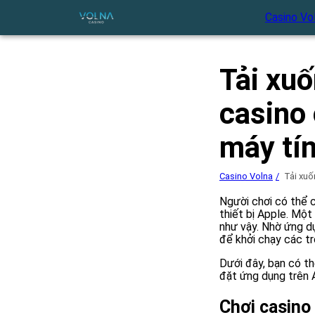
Casino Vo
Tải xu
casino 
máy tí
Casino Volna
Tải xu
Người chơi có thể c
thiết bị Apple. Một
như vậy. Nhờ ứng dụ
để khởi chạy các tr
Dưới đây, bạn có t
đặt ứng dụng trên A
Chơi casino