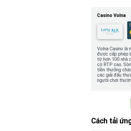
Casino Volna
Volna Casino là
được cấp phép b
từ hơn 100 nhà c
có RTP cao. Sòn
tiền thưởng chào
các giải đấu thư
người chơi thườ
Cách tải ứn