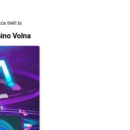
ủa thiết bị.
sino Volna