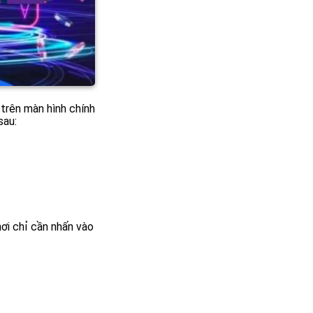
trên màn hình chính
sau:
hơi chỉ cần nhấn vào