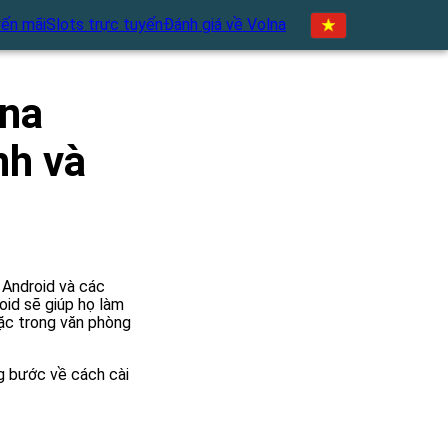
yến mãi
Slots trực tuyến
Đánh giá về Volna
lna
nh và
 Android và các
oid sẽ giúp họ làm
oặc trong văn phòng
g bước về cách cài