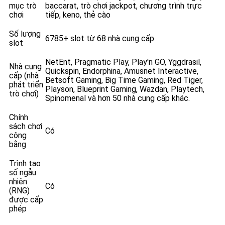
mục trò
baccarat, trò chơi jackpot, chương trình trực
chơi
tiếp, keno, thẻ cào
Số lượng
6785+ slot từ 68 nhà cung cấp
slot
NetEnt, Pragmatic Play, Play'n GO, Yggdrasil,
Nhà cung
Quickspin, Endorphina, Amusnet Interactive,
cấp (nhà
Betsoft Gaming, Big Time Gaming, Red Tiger,
phát triển
Playson, Blueprint Gaming, Wazdan, Playtech,
trò chơi)
Spinomenal và hơn 50 nhà cung cấp khác.
Chính
sách chơi
Có
công
bằng
Trình tạo
số ngẫu
nhiên
Có
(RNG)
được cấp
phép