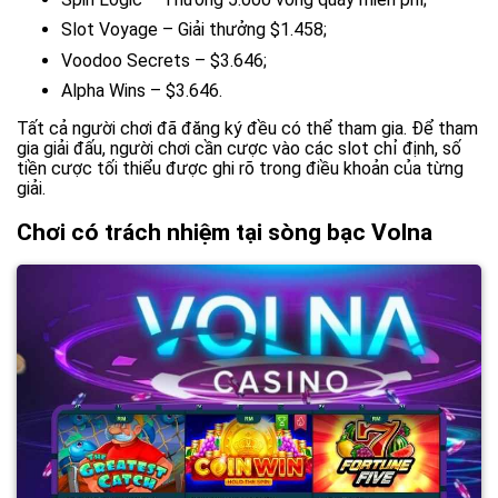
Slot Voyage – Giải thưởng $1.458;
Voodoo Secrets – $3.646;
Alpha Wins – $3.646.
Tất cả người chơi đã đăng ký đều có thể tham gia. Để tham
gia giải đấu, người chơi cần cược vào các slot chỉ định, số
tiền cược tối thiểu được ghi rõ trong điều khoản của từng
giải.
Chơi có trách nhiệm tại sòng bạc Volna