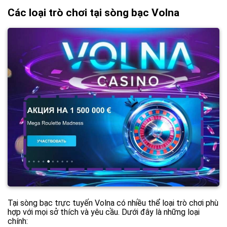
Các loại trò chơi tại sòng bạc Volna
Tại sòng bạc trực tuyến Volna có nhiều thể loại trò chơi phù
hợp với mọi sở thích và yêu cầu. Dưới đây là những loại
chính: