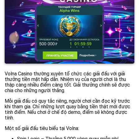
Volna Casino thường xuyên tổ chức các giải đấu với giải
thưởng tiền mặt hấp dẫn. Nhiệm vụ của người chơi là thu
thập càng nhiều điểm càng tốt. Giải thưởng chính sẽ được
chia cho những người thắng.
Mỗi giải đấu có quy tắc riêng, người chơi cần đọc kỹ trước
khi tham gia. Chỉ những lượt quay bằng tiền thật mới được
tính điểm. Nếu chơi ở chế độ demo, điểm sẽ không được
tính.
Một số giải đấu tiêu biểu tại Volna:
Spin Logic – Thưởng 5.000 vòng quay miễn phí;