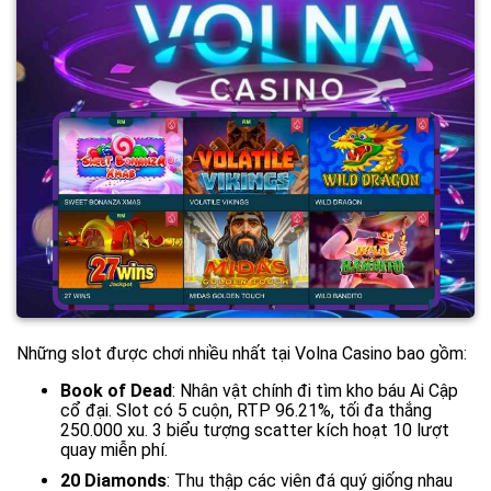
Những slot được chơi nhiều nhất tại Volna Casino bao gồm:
Book of Dead
: Nhân vật chính đi tìm kho báu Ai Cập
cổ đại. Slot có 5 cuộn, RTP 96.21%, tối đa thắng
250.000 xu. 3 biểu tượng scatter kích hoạt 10 lượt
quay miễn phí.
20 Diamonds
: Thu thập các viên đá quý giống nhau