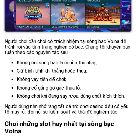
Người chơi cần chơi có trách nhiệm tại sòng bạc Volna để
tránh rơi vào tình trạng nghiện cờ bạc. Chúng tôi khuyên bạn
tuân theo các nguyên tắc sau:
Không coi sòng bạc là nguồn thu nhập;
Giữ bình tĩnh khi thắng hoặc thua;
Không vay tiền để chơi;
Không cố gắng gỡ gạc thua lỗ;
Không chơi khi đang say rượu, dùng chất kích thích.
Người dùng nên nhớ rằng tất cả trò chơi casino đều có yếu
tố may rủi, đòi hỏi sự kiểm soát và thái độ nghiêm túc.
Chơi những slot hay nhất tại sòng bạc
Volna