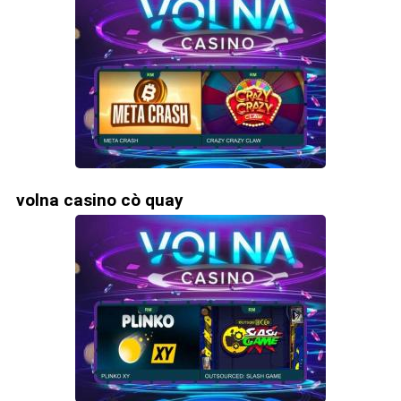
volna casino cò quay