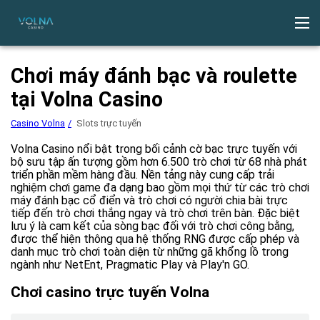
Casino Volna
Đăng ký và Đăng nhập
Tải xuống ứng dụng
Chơi máy đánh bạc và roulette
Tiền thưởng và khuyến mãi
Slots trực tuyến
tại Volna Casino
Đánh giá về Volna
Casino Volna
Slots trực tuyến
Volna Casino nổi bật trong bối cảnh cờ bạc trực tuyến với
bộ sưu tập ấn tượng gồm hơn 6.500 trò chơi từ 68 nhà phát
triển phần mềm hàng đầu. Nền tảng này cung cấp trải
nghiệm chơi game đa dạng bao gồm mọi thứ từ các trò chơi
máy đánh bạc cổ điển và trò chơi có người chia bài trực
tiếp đến trò chơi thắng ngay và trò chơi trên bàn. Đặc biệt
lưu ý là cam kết của sòng bạc đối với trò chơi công bằng,
được thể hiện thông qua hệ thống RNG được cấp phép và
danh mục trò chơi toàn diện từ những gã khổng lồ trong
ngành như NetEnt, Pragmatic Play và Play'n GO.
Chơi casino trực tuyến Volna