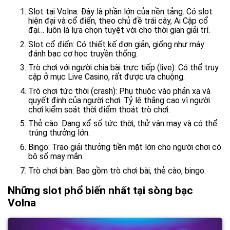
Slot tại Volna: Đây là phần lớn của nền tảng. Có slot
hiện đại và cổ điển, theo chủ đề trái cây, Ai Cập cổ
đại… luôn là lựa chọn tuyệt vời cho thời gian giải trí.
Slot cổ điển: Có thiết kế đơn giản, giống như máy
đánh bạc cơ học truyền thống.
Trò chơi với người chia bài trực tiếp (live): Có thể truy
cập ở mục Live Casino, rất được ưa chuộng.
Trò chơi tức thời (crash): Phụ thuộc vào phản xạ và
quyết định của người chơi. Tỷ lệ thắng cao vì người
chơi kiểm soát thời điểm thoát trò chơi.
Thẻ cào: Dạng xổ số tức thời, thử vận may và có thể
trúng thưởng lớn.
Bingo: Trao giải thưởng tiền mặt lớn cho người chơi có
bộ số may mắn.
Trò chơi bàn: Bao gồm trò chơi bài, thẻ cào, bingo.
Những slot phổ biến nhất tại sòng bạc
Volna