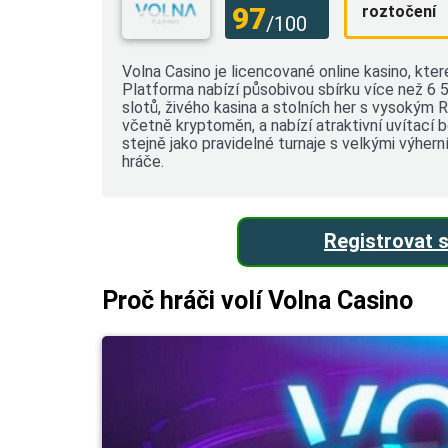
97
roztočení
/100
Volna Casino je licencované online kasino, kter
Platforma nabízí působivou sbírku více než 6 
slotů, živého kasina a stolních her s vysokým 
včetně kryptoměn, a nabízí atraktivní uvítací 
stejně jako pravidelné turnaje s velkými výher
hráče.
Registrovat s
Proč hráči volí Volna Casino