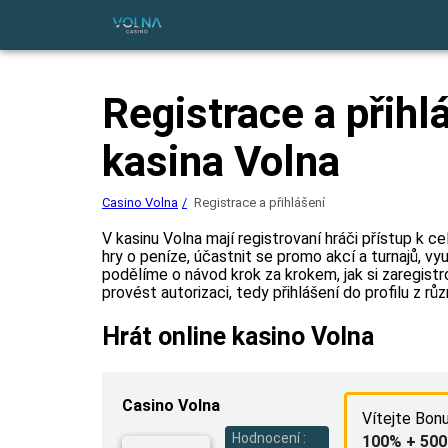
Registrace a přihl
kasina Volna
Casino Volna
Registrace a přihlášení
V kasinu Volna mají registrovaní hráči přístup k 
hry o peníze, účastnit se promo akcí a turnajů, vy
podělíme o návod krok za krokem, jak si zaregistr
provést autorizaci, tedy přihlášení do profilu z růz
Hrát online kasino Volna
Casino Volna
Vítejte Bon
Hodnocení :
100% + 500