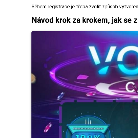
Během registrace je třeba zvolit způsob vytvoření
Návod krok za krokem, jak se z