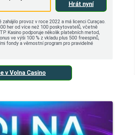
Hrát nyní
é zahájilo provoz v roce 2022 a má licenci Curaçao.
500 her od více než 100 poskytovatelů, včetně
RTP. Kasino podporuje několik platebních metod,
bonus ve výši 100 % z vkladu plus 500 freespinů,
ními fondy a věrnostní program pro pravidelné
e v Volna Casino