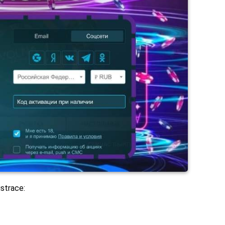
istrace: