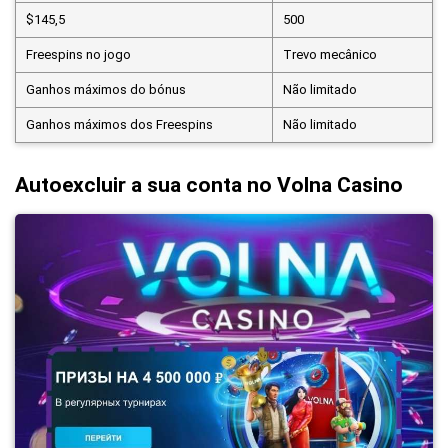
$145,5
500
Freespins no jogo
Trevo mecânico
Ganhos máximos do bónus
Não limitado
Ganhos máximos dos Freespins
Não limitado
Autoexcluir a sua conta no Volna Casino