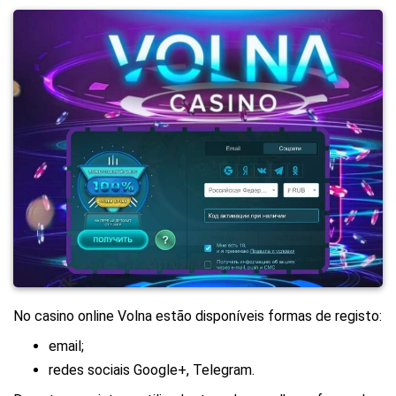
No casino online Volna estão disponíveis formas de registo:
email;
redes sociais Google+, Telegram.