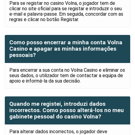
Para se registar no casino Volna, o jogador tem de
clicar no site oficial para se registar e introduzir o seu
e-mail e palavra-passe. Em seguida, concordar com as
regras e clicar no botão Registar.
Como posso encerrar a minha conta Volna
Casino e apagar as minhas informações
pessoais?
Para encerrar a sua conta no Volna Casino e eliminar os
seus dados, o utilizador tem de contactar a equipa de
apoio e informá-la da sua decisão.
Quando me registei, introduzi dados
incorrectos. Como posso alterá-los no meu
gabinete pessoal do casino Volna?
Para alterar dados incorrectos, o jogador deve