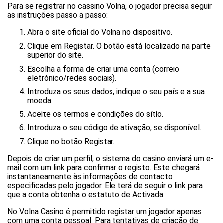
Para se registrar no cassino Volna, o jogador precisa seguir
as instruções passo a passo:
Abra o site oficial do Volna no dispositivo.
Clique em Registar. O botão está localizado na parte
superior do site.
Escolha a forma de criar uma conta (correio
eletrónico/redes sociais).
Introduza os seus dados, indique o seu país e a sua
moeda.
Aceite os termos e condições do sítio.
Introduza o seu código de ativação, se disponível.
Clique no botão Registar.
Depois de criar um perfil, o sistema do casino enviará um e-
mail com um link para confirmar o registo. Este chegará
instantaneamente às informações de contacto
especificadas pelo jogador. Ele terá de seguir o link para
que a conta obtenha o estatuto de Activada.
No Volna Casino é permitido registar um jogador apenas
com uma conta pessoal. Para tentativas de criação de