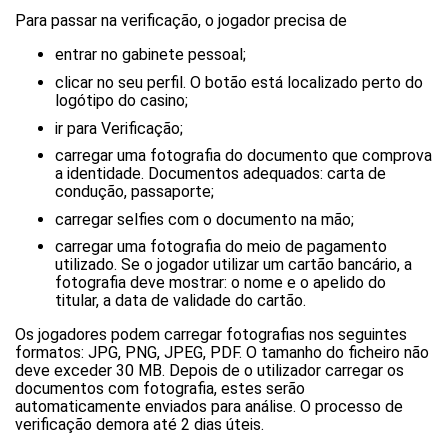
Para passar na verificação, o jogador precisa de
entrar no gabinete pessoal;
clicar no seu perfil. O botão está localizado perto do
logótipo do casino;
ir para Verificação;
carregar uma fotografia do documento que comprova
a identidade. Documentos adequados: carta de
condução, passaporte;
carregar selfies com o documento na mão;
carregar uma fotografia do meio de pagamento
utilizado. Se o jogador utilizar um cartão bancário, a
fotografia deve mostrar: o nome e o apelido do
titular, a data de validade do cartão.
Os jogadores podem carregar fotografias nos seguintes
formatos: JPG, PNG, JPEG, PDF. O tamanho do ficheiro não
deve exceder 30 MB. Depois de o utilizador carregar os
documentos com fotografia, estes serão
automaticamente enviados para análise. O processo de
verificação demora até 2 dias úteis.