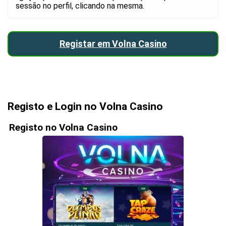
sessão no perfil, clicando na mesma.
Registar em Volna Casino
Registo e Login no Volna Casino
Registo no Volna Casino