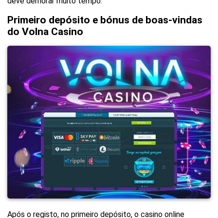
deve demorar muito tempo.
Primeiro depósito e bónus de boas-vindas
do Volna Casino
Após o registo, no primeiro depósito, o casino online