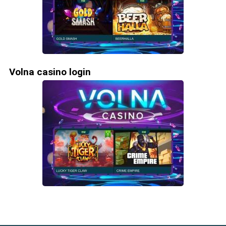
Volna casino login