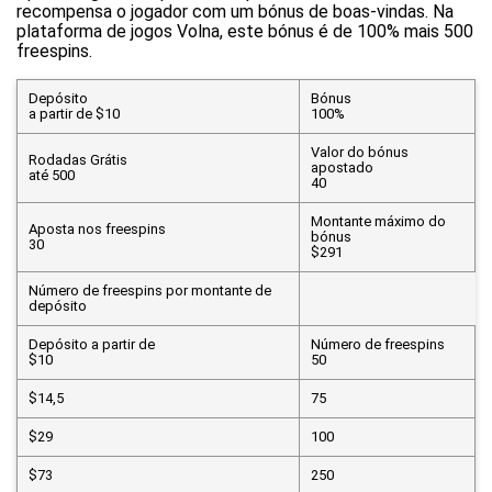
recompensa o jogador com um bónus de boas-vindas. Na
plataforma de jogos Volna, este bónus é de 100% mais 500
freespins.
Depósito
Bónus
a partir de $10
100%
Valor do bónus
Rodadas Grátis
apostado
até 500
40
Montante máximo do
Aposta nos freespins
bónus
30
$291
Número de freespins por montante de
depósito
Depósito a partir de
Número de freespins
$10
50
$14,5
75
$29
100
$73
250