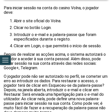
Para iniciar sessão na conta do casino Volna, o jogador
deve:
Abrir o site oficial do Volna.
Clicar no botão Login.
Introduzir o e-mail e a palavra-passe que foram
especificados durante o registo.
Clicar em Login, o que permitirá o início de sessão.
Depois de realizar as acções acima, o sistema autorizará o
jogador a aceder à sua conta pessoal. Além disso, pode
iniciar sessão na sua conta através das redes sociais:
Google+, Telegram.
O jogador pode não ser autorizado no perfil, se cometer um
erro ao introduzir os dados. Para restaurar o acesso, o
jogador terá de clicar em Esqueceu-se da palavra-passe?
Depois, na janela aberta, introduzir o e-mail e clicar em
Restaurar. Será enviada uma hiperligação para o e-mail do
utilizador. Ao clicar nela, pode definir uma nova palavra-
passe para iniciar sessão na sua conta. Como pode ver, é
muito fácil de fazer e a recuperação da palavra-passe não